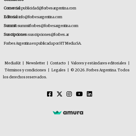
Comercial:
publicidad@forbesargentina.com
Editorial:
info@forbesargentina.com
Summit:
summitforbes@forbesargentina.com
Suscripciones:
suscripciones@forbes.ar
Forbes Argentina es publicada por HT Media SA.
MediaKit
|
Newsletter
|
Contacto
|
Valores y estándares editoriales
|
Términos y condiciones
|
Legales
|
© 2026. Forbes Argentina. Todos
los derechos reservados.