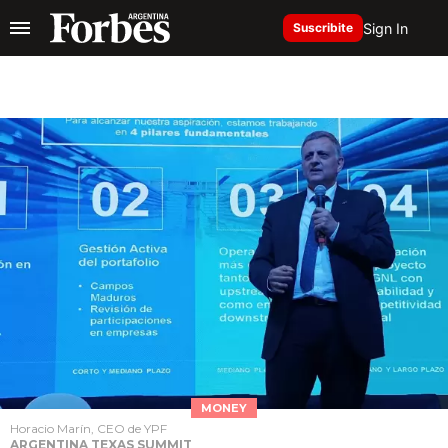
Sign In
Suscribite
MONEY
Horacio Marín, CEO de YPF
ARGENTINA TEXAS SUMMIT