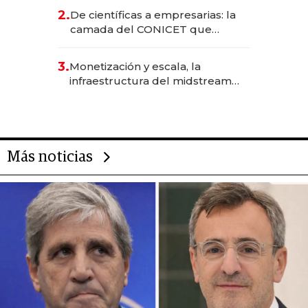
CEO en Vaca Muerta
2.
De científicas a empresarias: la
camada del CONICET que
levantó más de US$ 40 millones
para fundar startups biotech
3.
Monetización y escala, la
infraestructura del midstream
busca destrabar el potencial de
Vaca Muerta
Más noticias