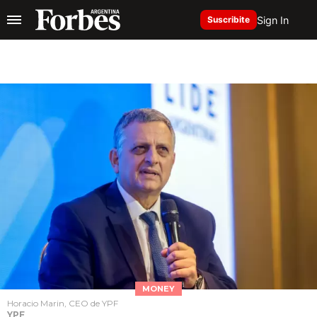
Sign In
Suscribite
MONEY
Horacio Marin, CEO de YPF
YPF