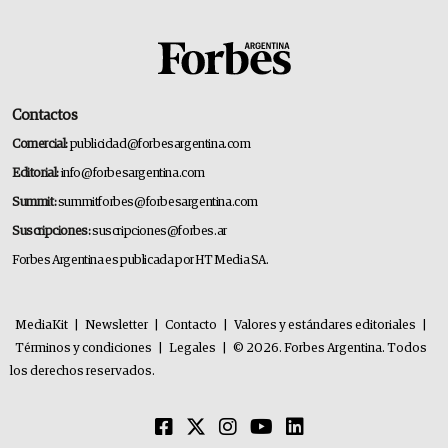
Contactos
Comercial:
publicidad@forbesargentina.com
Editorial:
info@forbesargentina.com
Summit:
summitforbes@forbesargentina.com
Suscripciones:
suscripciones@forbes.ar
Forbes Argentina es publicada por HT Media SA.
MediaKit
|
Newsletter
|
Contacto
|
Valores y estándares editoriales
|
Términos y condiciones
|
Legales
|
© 2026. Forbes Argentina. Todos
los derechos reservados.