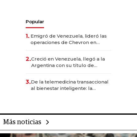
Popular
1.
Emigró de Venezuela, lideró las
operaciones de Chevron en
EE.UU. y hoy es la única mujer
CEO en Vaca Muerta
2.
Creció en Venezuela, llegó a la
Argentina con su título de
abogado y construyó un imperio
gastronómico que revoluciona
3.
De la telemedicina transaccional
las marcas "fast premium"
al bienestar inteligente: la
evolución de doc24 para
transformar a las organizaciones
Más noticias