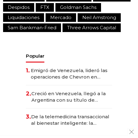
Despidos
FTX
Goldman Sachs
Liquidaciones
Mercado
Neil Amstrong
Sam Bankman-Fried
Three Arrows Capital
Popular
1.
Emigró de Venezuela, lideró las
operaciones de Chevron en
EE.UU. y hoy es la única mujer
CEO en Vaca Muerta
2.
Creció en Venezuela, llegó a la
Argentina con su título de
abogado y construyó un imperio
gastronómico que revoluciona
3.
De la telemedicina transaccional
las marcas "fast premium"
al bienestar inteligente: la
evolución de doc24 para
transformar a las organizaciones