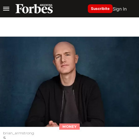
Sign In
Suscribite
MONEY
brian_armstrong
S