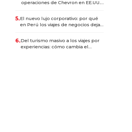
operaciones de Chevron en EE.UU.
y hoy es la única mujer CEO en Vaca
Muerta
5.
El nuevo lujo corporativo: por qué
en Perú los viajes de negocios dejan
de ser reuniones para convertirse
en experiencias transformadoras
6.
Del turismo masivo a los viajes por
experiencias: cómo cambia el
negocio de la asistencia al viajero