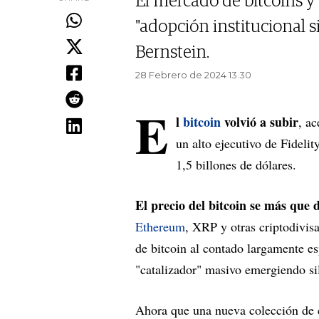
El mercado de bitcoins 
"adopción institucional s
Bernstein.
28 Febrero de 2024 13.30
E
l
bitcoin
volvió a subir
, a
un alto ejecutivo de Fideli
1,5 billones de dólares.
El precio del bitcoin se más que d
Ethereum
, XRP y otras criptodivisa
de bitcoin al contado largamente e
"catalizador" masivo emergiendo si
Ahora que una nueva colección de 