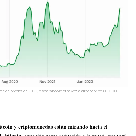
lome de precios de 2022, disparándose otra vez a alrededor de 60.000
s
bitcoin y criptomonedas están mirando hacia el
e bitcoin
, conocido como reducción a la mitad, que verá