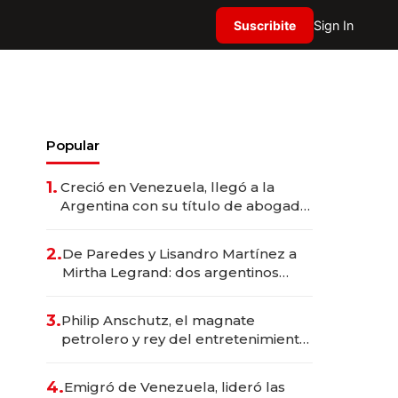
Suscribite
Sign In
Popular
1.
Creció en Venezuela, llegó a la
Argentina con su título de abogado
y construyó un imperio
gastronómico que revoluciona las
2.
De Paredes y Lisandro Martínez a
marcas "fast premium"
Mirtha Legrand: dos argentinos
impulsan el negocio del wellness
deportivo y el cuidado corporal
3.
Philip Anschutz, el magnate
petrolero y rey del entretenimiento
que va por la licitación de
Tecnópolis junto a Fénix
4.
Emigró de Venezuela, lideró las