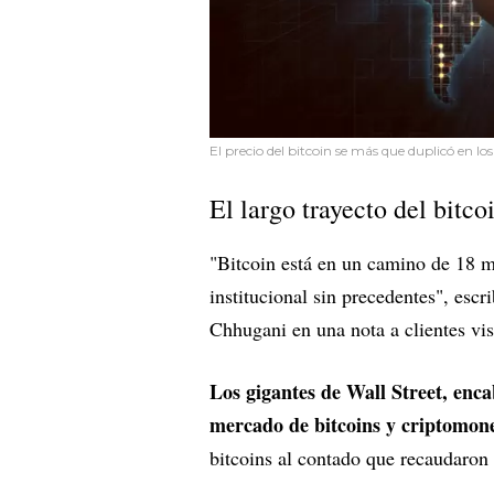
El precio del bitcoin se más que duplicó en l
El largo trayecto del bitco
"Bitcoin está en un camino de 18 m
institucional sin precedentes", escr
Chhugani en una nota a clientes v
Los gigantes de Wall Street, enca
mercado de bitcoins y criptomone
bitcoins al contado que recaudaron