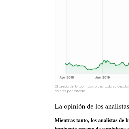
El precio del bitcoin borró casi todo su desp
dólares por bitcoin.
La opinión de los analista
Mientras tanto, los analistas de 
inminente recorte de suministro d