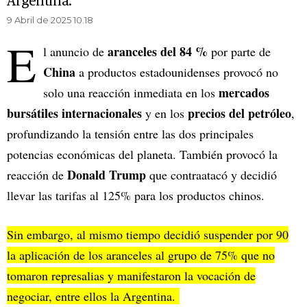
Argentina.
9 Abril de 2025 10.18
E
aranceles del 84 %
l anuncio de
por parte de
China
a productos estadounidenses provocó no
mercados
solo una reacción inmediata en los
bursátiles internacionales
precios del petróleo
y en los
,
profundizando la tensión entre las dos principales
potencias económicas del planeta. También provocó la
Donald Trump
reacción de
que contraatacó y decidió
llevar las tarifas al 125% para los productos chinos.
Sin embargo, al mismo tiempo decidió suspender por 90
la aplicación de los aranceles al grupo de 75% que no
tomaron represalias y manifestaron la vocación de
negociar, entre ellos la Argentina.