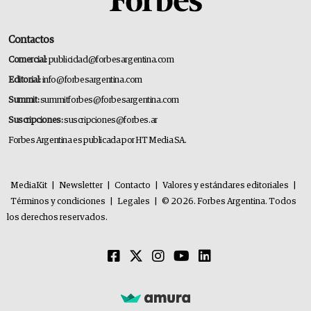
Contactos
Comercial:
publicidad@forbesargentina.com
Editorial:
info@forbesargentina.com
Summit:
summitforbes@forbesargentina.com
Suscripciones:
suscripciones@forbes.ar
Forbes Argentina es publicada por HT Media SA.
MediaKit
|
Newsletter
|
Contacto
|
Valores y estándares editoriales
|
Términos y condiciones
|
Legales
|
© 2026. Forbes Argentina. Todos
los derechos reservados.