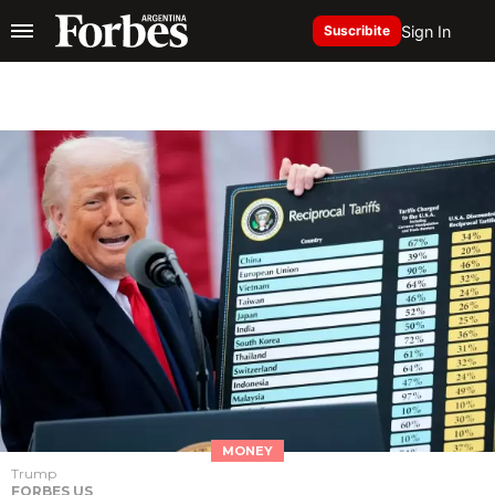
Sign In
Suscribite
MONEY
Trump
FORBES US