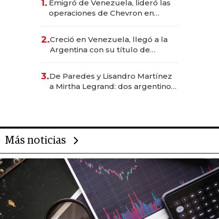
1.
Emigró de Venezuela, lideró las
operaciones de Chevron en
EE.UU. y hoy es la única mujer
CEO en Vaca Muerta
2.
Creció en Venezuela, llegó a la
Argentina con su título de
abogado y construyó un imperio
gastronómico que revoluciona
3.
De Paredes y Lisandro Martínez
las marcas "fast premium"
a Mirtha Legrand: dos argentinos
impulsan el negocio del wellness
deportivo y el cuidado corporal
Más noticias