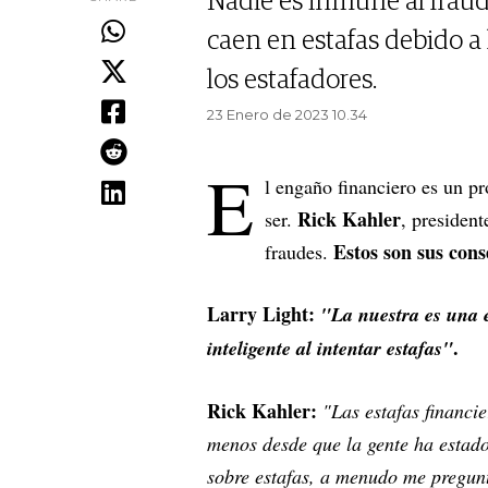
Nadie es inmune al fraud
caen en estafas debido a
los estafadores.
23 Enero de 2023 10.34
E
l engaño financiero es un p
Rick Kahler
ser.
, president
Estos son sus cons
fraudes.
Larry Light:
"La nuestra es una e
.
inteligente al intentar estafas"
Rick Kahler:
"Las estafas financi
menos desde que la gente ha estado
sobre estafas, a menudo me pregunt