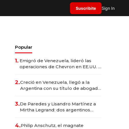
Suscribite
Sign In
Popular
1.
Emigró de Venezuela, lideró las
operaciones de Chevron en EE.UU. y
hoy es la única mujer CEO en Vaca
Muerta
2.
Creció en Venezuela, llegó a la
Argentina con su título de abogado
y construyó un imperio
gastronómico que revoluciona las
3.
De Paredes y Lisandro Martínez a
marcas "fast premium"
Mirtha Legrand: dos argentinos
impulsan el negocio del wellness
deportivo y el cuidado corporal
4.
Philip Anschutz, el magnate