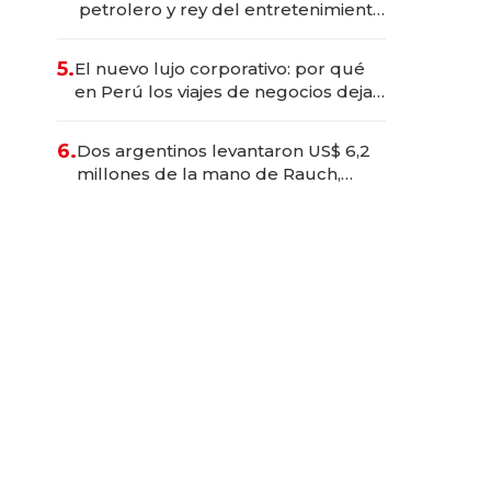
petrolero y rey del entretenimiento
que va por la licitación de
Tecnópolis junto a Fénix
5.
El nuevo lujo corporativo: por qué
en Perú los viajes de negocios dejan
de ser reuniones para convertirse
en experiencias transformadoras
6.
Dos argentinos levantaron US$ 6,2
millones de la mano de Rauch,
Englebienne y Woloski