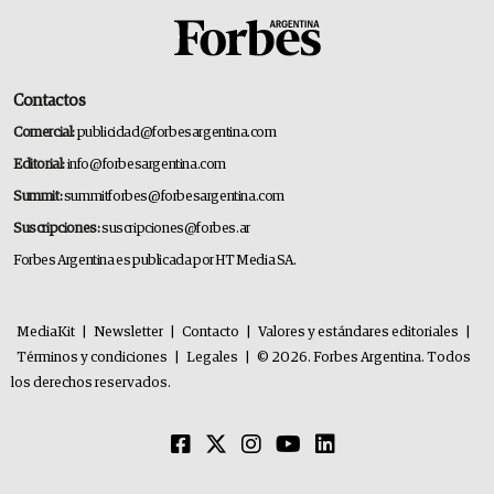
Contactos
Comercial:
publicidad@forbesargentina.com
Editorial:
info@forbesargentina.com
Summit:
summitforbes@forbesargentina.com
Suscripciones:
suscripciones@forbes.ar
Forbes Argentina es publicada por HT Media SA.
MediaKit
|
Newsletter
|
Contacto
|
Valores y estándares editoriales
|
Términos y condiciones
|
Legales
|
© 2026. Forbes Argentina. Todos
los derechos reservados.