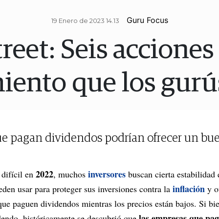
Guru Focus
19 Enero de 2023 14.13
reet: Seis acciones
iento que los gur
e pagan dividendos podrían ofrecer un bue
2022
inversores
difícil en
, muchos
buscan cierta estabilidad 
inflación
eden usar para proteger sus inversiones contra la
y o
que paguen dividendos mientras los precios están bajos. Si bie
las empresas que pag
dendo, históricamente se descubrió que