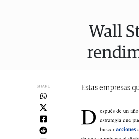
Wall St
rendim
SHARE
Estas empresas qu
D
espués de un año 
estrategia que pu
acciones
buscar
de que se reduzca el divi