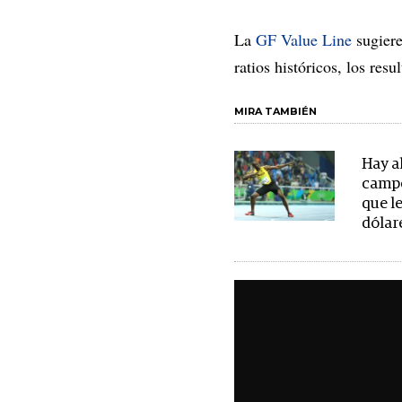
La
GF Value Line
sugiere
ratios históricos, los res
MIRA TAMBIÉN
Hay a
campe
que l
dólar