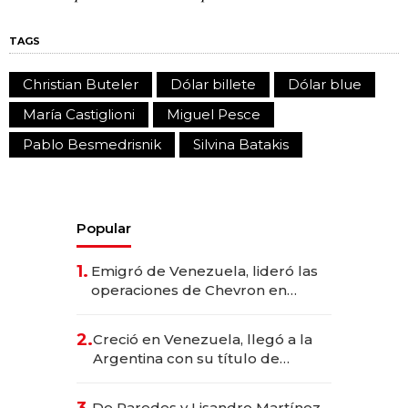
TAGS
Christian Buteler
Dólar billete
Dólar blue
María Castiglioni
Miguel Pesce
Pablo Besmedrisnik
Silvina Batakis
Popular
1.
Emigró de Venezuela, lideró las
operaciones de Chevron en
EE.UU. y hoy es la única mujer
CEO en Vaca Muerta
2.
Creció en Venezuela, llegó a la
Argentina con su título de
abogado y construyó un imperio
gastronómico que revoluciona
3.
De Paredes y Lisandro Martínez