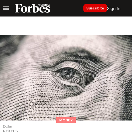
Sign In
Suscribite
MONEY
Dólar
PEXELS