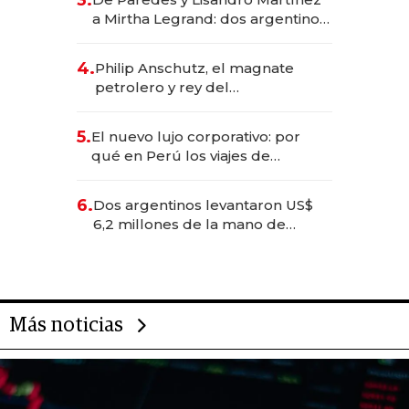
las marcas "fast premium"
a Mirtha Legrand: dos argentinos
impulsan el negocio del wellness
deportivo y el cuidado corporal
4.
Philip Anschutz, el magnate
petrolero y rey del
entretenimiento que va por la
licitación de Tecnópolis junto a
5.
El nuevo lujo corporativo: por
Fénix
qué en Perú los viajes de
negocios dejan de ser reuniones
para convertirse en experiencias
6.
Dos argentinos levantaron US$
transformadoras
6,2 millones de la mano de
Rauch, Englebienne y Woloski
Más noticias