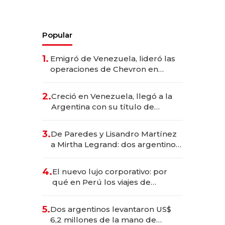
Popular
1.
Emigró de Venezuela, lideró las
operaciones de Chevron en
EE.UU. y hoy es la única mujer
CEO en Vaca Muerta
2.
Creció en Venezuela, llegó a la
Argentina con su título de
abogado y construyó un imperio
gastronómico que revoluciona
3.
De Paredes y Lisandro Martínez
las marcas "fast premium"
a Mirtha Legrand: dos argentinos
impulsan el negocio del wellness
deportivo y el cuidado corporal
4.
El nuevo lujo corporativo: por
qué en Perú los viajes de
negocios dejan de ser reuniones
para convertirse en experiencias
5.
Dos argentinos levantaron US$
transformadoras
6,2 millones de la mano de