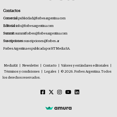
Contactos
Comercial:
publicidad@forbesargentina.com
Editorial:
info@forbesargentina.com
Summit:
summitforbes@forbesargentina.com
Suscripciones:
suscripciones@forbes.ar
Forbes Argentina es publicada por HT Media SA.
MediaKit
|
Newsletter
|
Contacto
|
Valores y estándares editoriales
|
Términos y condiciones
|
Legales
|
© 2026. Forbes Argentina. Todos
los derechos reservados.