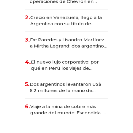
operaciones de Chevron en
EE.UU. y hoy es la única mujer
CEO en Vaca Muerta
2.
Creció en Venezuela, llegó a la
Argentina con su título de
abogado y construyó un imperio
gastronómico que revoluciona
3.
De Paredes y Lisandro Martínez
las marcas "fast premium"
a Mirtha Legrand: dos argentinos
impulsan el negocio del wellness
deportivo y el cuidado corporal
4.
El nuevo lujo corporativo: por
qué en Perú los viajes de
negocios dejan de ser reuniones
para convertirse en experiencias
5.
Dos argentinos levantaron US$
transformadoras
6,2 millones de la mano de
Rauch, Englebienne y Woloski
6.
Viaje a la mina de cobre más
grande del mundo: Escondida, el
gigante chileno que exporta US$
14.000 millones anuales