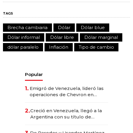
TAGS
Brecha cambiaria
Dólar
Dólar blue
Dólar informal
Dólar libre
Dólar marginal
dólar paralelo
Inflación
Tipo de cambio
Popular
1.
Emigró de Venezuela, lideró las
operaciones de Chevron en
EE.UU. y hoy es la única mujer
CEO en Vaca Muerta
2.
Creció en Venezuela, llegó a la
Argentina con su título de
abogado y construyó un imperio
gastronómico que revoluciona
De Paredes y Lisandro Martínez