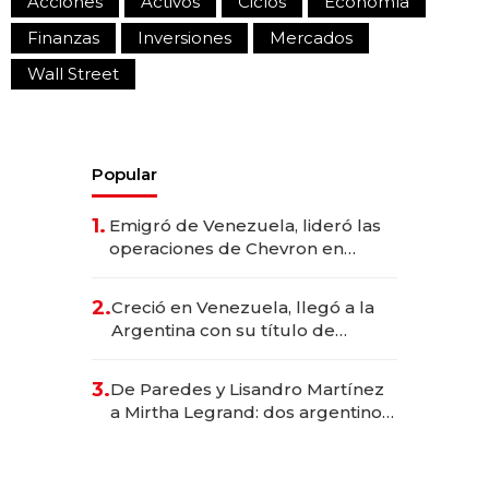
Acciones
Activos
Ciclos
Economía
Finanzas
Inversiones
Mercados
Wall Street
Popular
1.
Emigró de Venezuela, lideró las
operaciones de Chevron en
EE.UU. y hoy es la única mujer
CEO en Vaca Muerta
2.
Creció en Venezuela, llegó a la
Argentina con su título de
abogado y construyó un imperio
gastronómico que revoluciona
3.
De Paredes y Lisandro Martínez
las marcas "fast premium"
a Mirtha Legrand: dos argentinos
impulsan el negocio del wellness
deportivo y el cuidado corporal