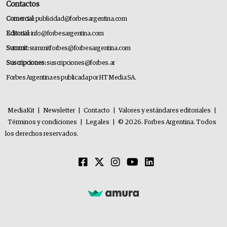
Contactos
Comercial:
publicidad@forbesargentina.com
Editorial:
info@forbesargentina.com
Summit:
summitforbes@forbesargentina.com
Suscripciones:
suscripciones@forbes.ar
Forbes Argentina es publicada por HT Media SA.
MediaKit
|
Newsletter
|
Contacto
|
Valores y estándares editoriales
|
Términos y condiciones
|
Legales
|
© 2026. Forbes Argentina. Todos
los derechos reservados.