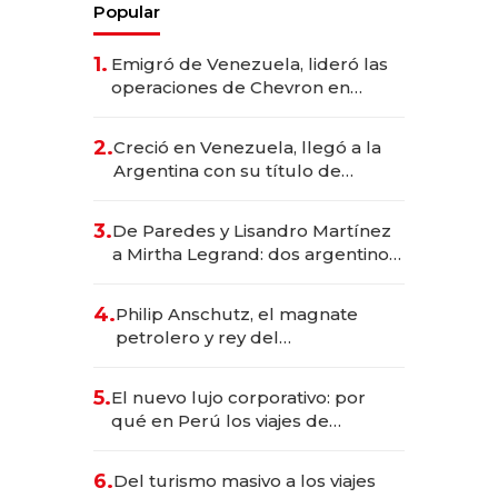
Popular
1.
Emigró de Venezuela, lideró las
operaciones de Chevron en
EE.UU. y hoy es la única mujer
CEO en Vaca Muerta
2.
Creció en Venezuela, llegó a la
Argentina con su título de
abogado y construyó un imperio
gastronómico que revoluciona
3.
De Paredes y Lisandro Martínez
las marcas "fast premium"
a Mirtha Legrand: dos argentinos
impulsan el negocio del wellness
deportivo y el cuidado corporal
4.
Philip Anschutz, el magnate
petrolero y rey del
entretenimiento que va por la
licitación de Tecnópolis junto a
5.
El nuevo lujo corporativo: por
Fénix
qué en Perú los viajes de
negocios dejan de ser reuniones
para convertirse en experiencias
6.
Del turismo masivo a los viajes
transformadoras