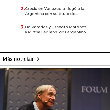
EE.UU. y hoy es la única mujer
CEO en Vaca Muerta
2.
Creció en Venezuela, llegó a la
Argentina con su título de
abogado y construyó un imperio
gastronómico que revoluciona
3.
De Paredes y Lisandro Martínez
las marcas "fast premium"
a Mirtha Legrand: dos argentinos
impulsan el negocio del wellness
deportivo y el cuidado corporal
Más noticias