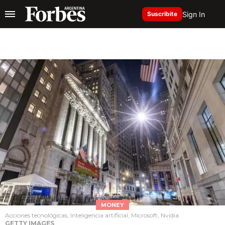
Sign In
Suscribite
MONEY
Acciones tecnológicas, Inteligencia artificial, Microsoft, Nvidia
GETTY IMAGES