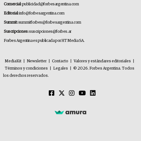
Comercial:
publicidad@forbesargentina.com
Editorial:
info@forbesargentina.com
Summit:
summitforbes@forbesargentina.com
Suscripciones:
suscripciones@forbes.ar
Forbes Argentina es publicada por HT Media SA.
MediaKit
|
Newsletter
|
Contacto
|
Valores y estándares editoriales
|
Términos y condiciones
|
Legales
|
© 2026. Forbes Argentina. Todos
los derechos reservados.