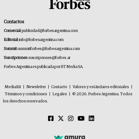
Contactos
Comercial:
publicidad@forbesargentina.com
Editorial:
info@forbesargentina.com
Summit:
summitforbes@forbesargentina.com
Suscripciones:
suscripciones@forbes.ar
Forbes Argentina es publicada por HT Media SA.
MediaKit
|
Newsletter
|
Contacto
|
Valores y estándares editoriales
|
Términos y condiciones
|
Legales
|
© 2026. Forbes Argentina. Todos
los derechos reservados.