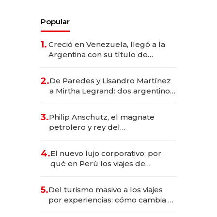
Popular
1.
Creció en Venezuela, llegó a la
Argentina con su título de
abogado y construyó un imperio
gastronómico que revoluciona
2.
De Paredes y Lisandro Martínez
las marcas "fast premium"
a Mirtha Legrand: dos argentinos
impulsan el negocio del wellness
deportivo y el cuidado corporal
3.
Philip Anschutz, el magnate
petrolero y rey del
entretenimiento que va por la
licitación de Tecnópolis junto a
4.
El nuevo lujo corporativo: por
Fénix
qué en Perú los viajes de
negocios dejan de ser reuniones
para convertirse en experiencias
5.
Del turismo masivo a los viajes
transformadoras
por experiencias: cómo cambia el
negocio de la asistencia al viajero