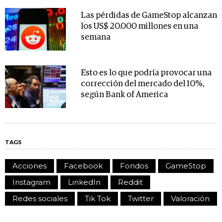
Las pérdidas de GameStop alcanzan
los US$ 20.000 millones en una
semana
Esto es lo que podría provocar una
corrección del mercado del 10%,
según Bank of America
TAGS
Acciones
Facebook
Fondos
GameStop
Instagram
LinkedIn
Reddit
Redes sociales
Tik Tok
Twitter
Valoración