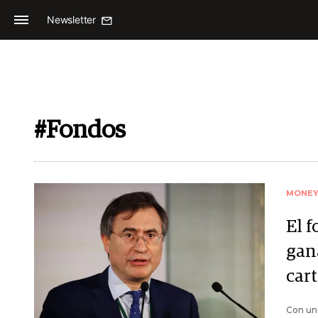
Newsletter
#Fondos
MONE
El 
gan
cart
Con una