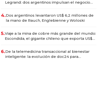
Legrand: dos argentinos impulsan el negocio
del wellness deportivo y el cuidado corporal
4.
Dos argentinos levantaron US$ 6,2 millones de
la mano de Rauch, Englebienne y Woloski
5.
Viaje a la mina de cobre más grande del mundo:
Escondida, el gigante chileno que exporta US$
14.000 millones anuales
6.
De la telemedicina transaccional al bienestar
inteligente: la evolución de doc24 para
transformar a las organizaciones