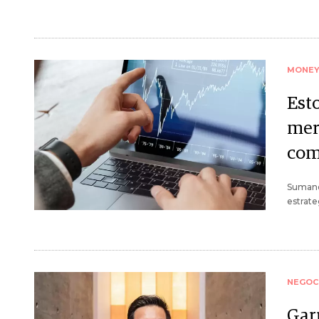
MONE
Esto
mer
com
Sumand
estrate
NEGOC
Gar