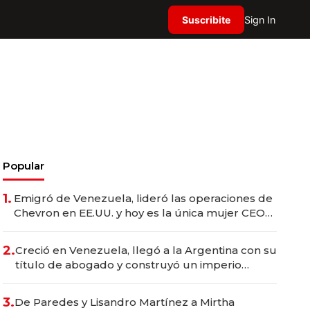
Suscribite
Sign In
Popular
1.
Emigró de Venezuela, lideró las operaciones de
Chevron en EE.UU. y hoy es la única mujer CEO
en Vaca Muerta
2.
Creció en Venezuela, llegó a la Argentina con su
título de abogado y construyó un imperio
gastronómico que revoluciona las marcas "fast
premium"
3.
De Paredes y Lisandro Martínez a Mirtha