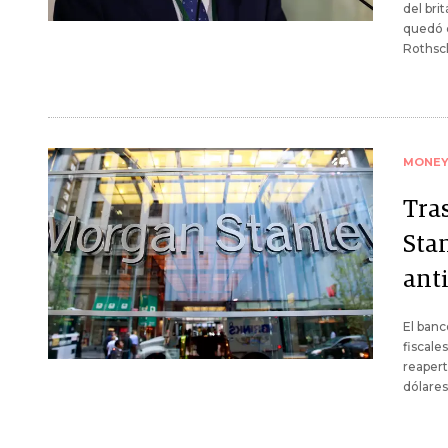
del bri
quedó c
Rothsch
MONE
Tra
Sta
anti
El banc
fiscale
reapert
dólares