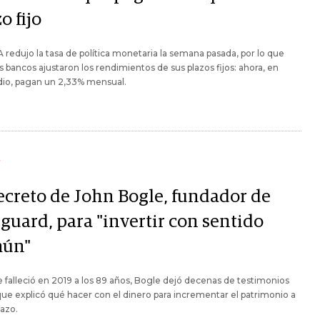
o fijo
 redujo la tasa de política monetaria la semana pasada, por lo que
bancos ajustaron los rendimientos de sus plazos fijos: ahora, en
io, pagan un 2,33% mensual.
Y
secreto de John Bogle, fundador de
guard, para "invertir con sentido
ún"
falleció en 2019 a los 89 años, Bogle dejó decenas de testimonios
que explicó qué hacer con el dinero para incrementar el patrimonio a
lazo.