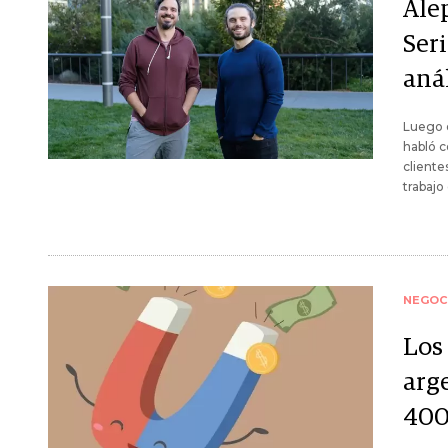
Ale
Seri
anál
Luego d
habló c
cliente
trabajo
NEGOC
Los 
arg
400