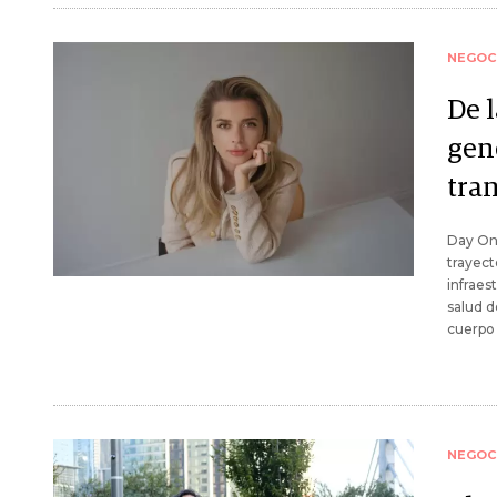
NEGOC
De l
gen
tra
Day On
trayect
infraes
salud d
cuerpo
NEGOC