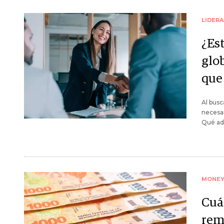
LIDER
¿Es
glo
que
Al busc
necesar
Qué adv
MONE
Cuá
rem