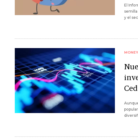
El Info
semilla
y el se
MONE
Nue
inv
Ced
Aunque 
popular
diversi