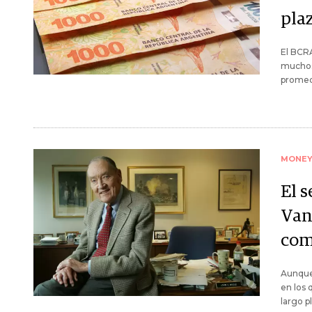
plaz
El BCRA
muchos 
promed
MONE
El 
Van
com
Aunque 
en los 
largo p