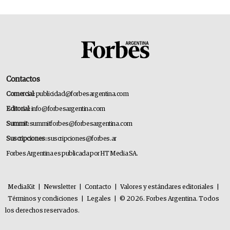
Contactos
Comercial:
publicidad@forbesargentina.com
Editorial:
info@forbesargentina.com
Summit:
summitforbes@forbesargentina.com
Suscripciones:
suscripciones@forbes.ar
Forbes Argentina es publicada por HT Media SA.
MediaKit
|
Newsletter
|
Contacto
|
Valores y estándares editoriales
|
Términos y condiciones
|
Legales
|
© 2026. Forbes Argentina. Todos
los derechos reservados.