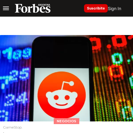
Sign In
Suscribite
NEGOCIOS
GameStop.
.