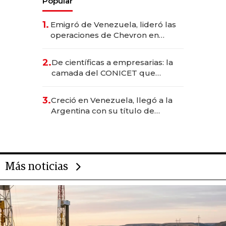
Popular
1.
Emigró de Venezuela, lideró las
operaciones de Chevron en
EE.UU. y hoy es la única mujer
CEO en Vaca Muerta
2.
De científicas a empresarias: la
camada del CONICET que
levantó más de US$ 40 millones
para fundar startups biotech
3.
Creció en Venezuela, llegó a la
Argentina con su título de
abogado y construyó un imperio
gastronómico que revoluciona
las marcas "fast premium"
Más noticias