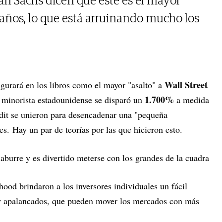
n Sachs dicen que este es el mayor
 años, lo que está arruinando mucho los
Wall Street
gurará en los libros como el mayor "asalto" a
1.700%
el minorista estadounidense se disparó un
a medida
dit se unieron para desencadenar una "pequeña
es. Hay un par de teorías por las que hicieron esto.
burre y es divertido meterse con los grandes de la cuadra
od brindaron a los inversores individuales un fácil
 y apalancados, que pueden mover los mercados con más