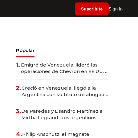
Suscribite
Sign In
Popular
1.
Emigró de Venezuela, lideró las
operaciones de Chevron en EE.UU. y
hoy es la única mujer CEO en Vaca
Muerta
2.
Creció en Venezuela, llegó a la
Argentina con su título de abogado
y construyó un imperio
gastronómico que revoluciona las
3.
De Paredes y Lisandro Martínez a
marcas "fast premium"
Mirtha Legrand: dos argentinos
impulsan el negocio del wellness
deportivo y el cuidado corporal
4.
Philip Anschutz, el magnate