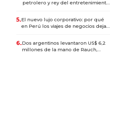
petrolero y rey del entretenimiento
que va por la licitación de
Tecnópolis junto a Fénix
5.
El nuevo lujo corporativo: por qué
en Perú los viajes de negocios dejan
de ser reuniones para convertirse
en experiencias transformadoras
6.
Dos argentinos levantaron US$ 6,2
millones de la mano de Rauch,
Englebienne y Woloski