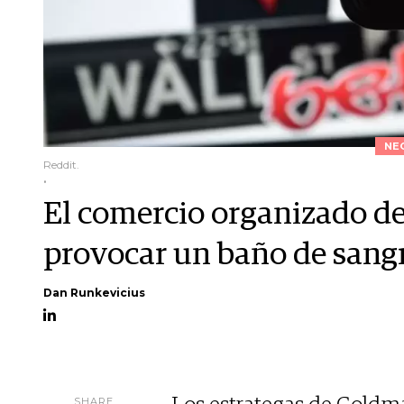
NE
Reddit.
.
El comercio organizado d
provocar un baño de sangr
Dan Runkevicius
SHARE