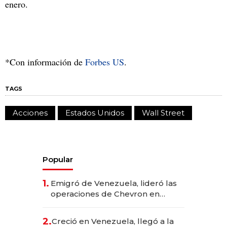
enero.
*Con información de
Forbes US
.
TAGS
Acciones
Estados Unidos
Wall Street
Popular
1.
Emigró de Venezuela, lideró las
operaciones de Chevron en
EE.UU. y hoy es la única mujer
CEO en Vaca Muerta
2.
Creció en Venezuela, llegó a la