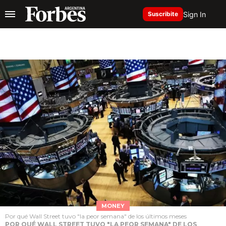
Sign In
Suscribite
MONEY
Por qué Wall Street tuvo "la peor semana" de los últimos meses
POR QUÉ WALL STREET TUVO "LA PEOR SEMANA" DE LOS