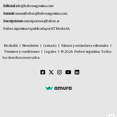
Editorial:
info@forbesargentina.com
Summit:
summitforbes@forbesargentina.com
Suscripciones:
suscripciones@forbes.ar
Forbes Argentina es publicada por HT Media SA.
MediaKit
|
Newsletter
|
Contacto
|
Valores y estándares editoriales
|
Términos y condiciones
|
Legales
|
© 2026. Forbes Argentina. Todos
los derechos reservados.