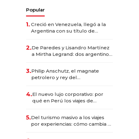
Popular
1.
Creció en Venezuela, llegó a la
Argentina con su título de
abogado y construyó un imperio
gastronómico que revoluciona
2.
De Paredes y Lisandro Martínez
las marcas "fast premium"
a Mirtha Legrand: dos argentinos
impulsan el negocio del wellness
deportivo y el cuidado corporal
3.
Philip Anschutz, el magnate
petrolero y rey del
entretenimiento que va por la
licitación de Tecnópolis junto a
4.
El nuevo lujo corporativo: por
Fénix
qué en Perú los viajes de
negocios dejan de ser reuniones
para convertirse en experiencias
5.
Del turismo masivo a los viajes
transformadoras
por experiencias: cómo cambia el
negocio de la asistencia al viajero