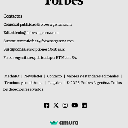
Contactos
Comercial:
publicidad@forbesargentina.com
Editorial:
info@forbesargentina.com
Summit:
summitforbes@forbesargentina.com
Suscripciones:
suscripciones@forbes.ar
Forbes Argentina es publicada por HT Media SA.
MediaKit
|
Newsletter
|
Contacto
|
Valores y estándares editoriales
|
Términos y condiciones
|
Legales
|
© 2026. Forbes Argentina. Todos
los derechos reservados.