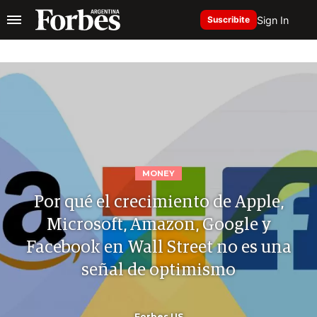
Sign In
Suscribite
MONEY
Por qué el crecimiento de Apple,
Microsoft, Amazon, Google y
Facebook en Wall Street no es una
señal de optimismo
Forbes US