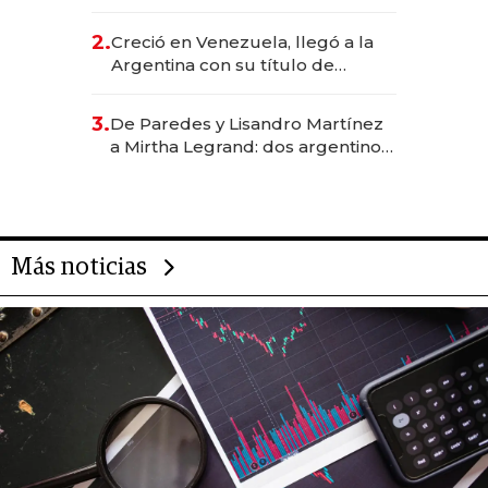
EE.UU. y hoy es la única mujer
CEO en Vaca Muerta
2.
Creció en Venezuela, llegó a la
Argentina con su título de
abogado y construyó un imperio
gastronómico que revoluciona
3.
De Paredes y Lisandro Martínez
las marcas "fast premium"
a Mirtha Legrand: dos argentinos
impulsan el negocio del wellness
deportivo y el cuidado corporal
Más noticias