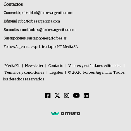
Contactos
Comercial:
publicidad@forbesargentina.com
Editorial:
info@forbesargentina.com
Summit:
summitforbes@forbesargentina.com
Suscripciones:
suscripciones@forbes.ar
Forbes Argentina es publicada por HT Media SA.
MediaKit
|
Newsletter
|
Contacto
|
Valores y estándares editoriales
|
Términos y condiciones
|
Legales
|
© 2026. Forbes Argentina. Todos
los derechos reservados.