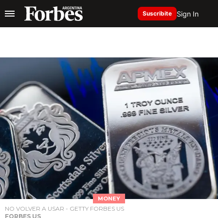
Sign In
Suscribite
MONEY
NO VOLVER A USAR - GETTY FORBES US
FORBES US