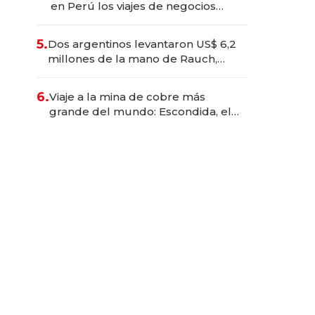
en Perú los viajes de negocios
dejan de ser reuniones para
convertirse en experiencias
5.
Dos argentinos levantaron US$ 6,2
transformadoras
millones de la mano de Rauch,
Englebienne y Woloski
6.
Viaje a la mina de cobre más
grande del mundo: Escondida, el
gigante chileno que exporta US$
14.000 millones anuales