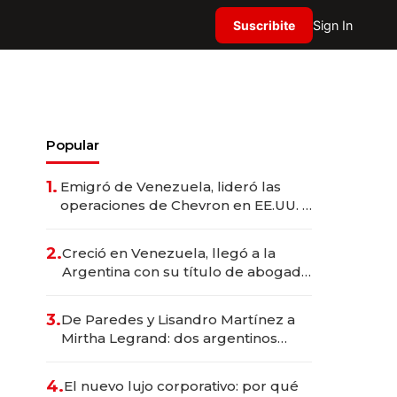
Suscribite
Sign In
Popular
1.
Emigró de Venezuela, lideró las
operaciones de Chevron en EE.UU. y
hoy es la única mujer CEO en Vaca
Muerta
2.
Creció en Venezuela, llegó a la
Argentina con su título de abogado
y construyó un imperio
gastronómico que revoluciona las
3.
De Paredes y Lisandro Martínez a
marcas "fast premium"
Mirtha Legrand: dos argentinos
impulsan el negocio del wellness
deportivo y el cuidado corporal
4.
El nuevo lujo corporativo: por qué