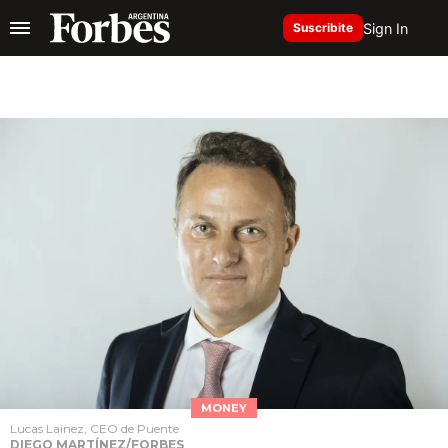
Sign In
Suscribite
MONEY
Lucas Lainez, CEO de Puente
DIEGO MARTÍNEZ/FORBES