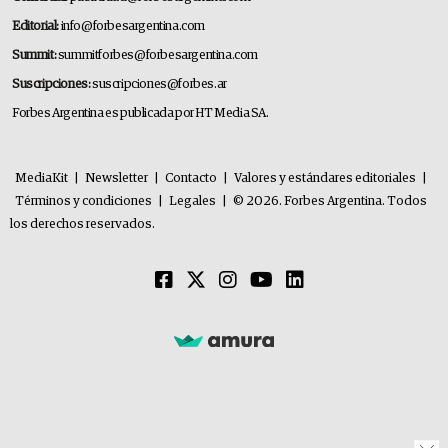
Editorial:
info@forbesargentina.com
Summit:
summitforbes@forbesargentina.com
Suscripciones:
suscripciones@forbes.ar
Forbes Argentina es publicada por HT Media SA.
MediaKit
|
Newsletter
|
Contacto
|
Valores y estándares editoriales
|
Términos y condiciones
|
Legales
|
© 2026. Forbes Argentina. Todos
los derechos reservados.