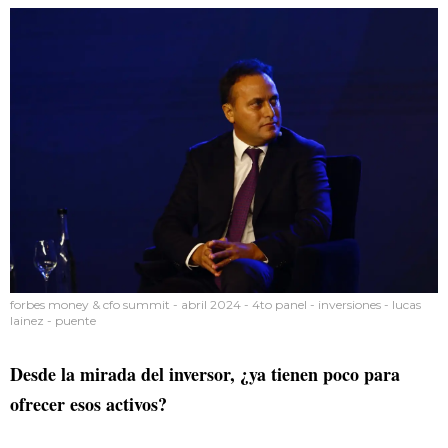
forbes money & cfo summit - abril 2024 - 4to panel - inversiones - lucas
lainez - puente
Desde la mirada del inversor, ¿ya tienen poco para
ofrecer esos activos?