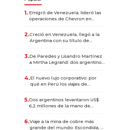
1.
Emigró de Venezuela, lideró las
operaciones de Chevron en
EE.UU. y hoy es la única mujer
CEO en Vaca Muerta
2.
Creció en Venezuela, llegó a la
Argentina con su título de
abogado y construyó un imperio
gastronómico que revoluciona
3.
De Paredes y Lisandro Martínez
las marcas "fast premium"
a Mirtha Legrand: dos argentinos
impulsan el negocio del wellness
deportivo y el cuidado corporal
4.
El nuevo lujo corporativo: por
qué en Perú los viajes de
negocios dejan de ser reuniones
para convertirse en experiencias
5.
Dos argentinos levantaron US$
transformadoras
6,2 millones de la mano de
Rauch, Englebienne y Woloski
6.
Viaje a la mina de cobre más
grande del mundo: Escondida, el