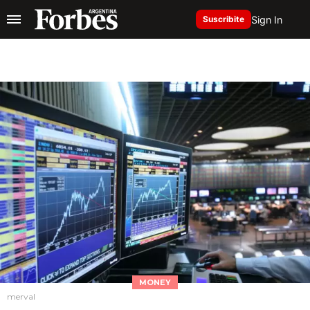
Sign In
Suscribite
MONEY
merval