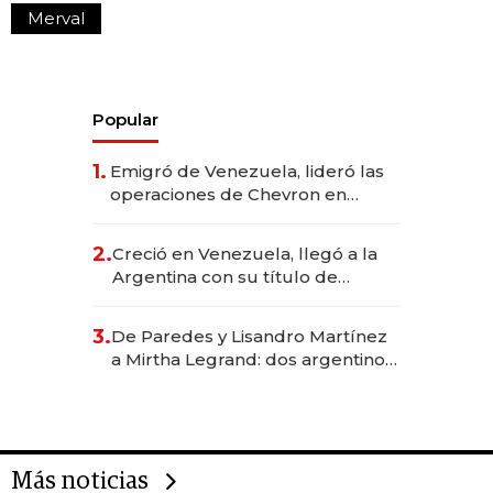
Merval
Popular
1.
Emigró de Venezuela, lideró las
operaciones de Chevron en
EE.UU. y hoy es la única mujer
CEO en Vaca Muerta
2.
Creció en Venezuela, llegó a la
Argentina con su título de
abogado y construyó un imperio
gastronómico que revoluciona
3.
De Paredes y Lisandro Martínez
las marcas "fast premium"
a Mirtha Legrand: dos argentinos
impulsan el negocio del wellness
deportivo y el cuidado corporal
Más noticias