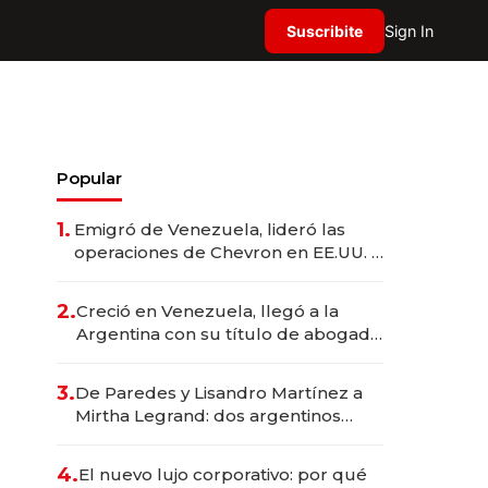
Suscribite
Sign In
Popular
1.
Emigró de Venezuela, lideró las
operaciones de Chevron en EE.UU. y
hoy es la única mujer CEO en Vaca
Muerta
2.
Creció en Venezuela, llegó a la
Argentina con su título de abogado
y construyó un imperio
gastronómico que revoluciona las
3.
De Paredes y Lisandro Martínez a
marcas "fast premium"
Mirtha Legrand: dos argentinos
impulsan el negocio del wellness
deportivo y el cuidado corporal
4.
El nuevo lujo corporativo: por qué