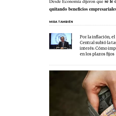
se le
Desde Economía dijeron que
quitando beneficios empresariales
MIRA TAMBIÉN
Por la inflación, e
Central subió la ta
interés: Cómo imp
en los plazos fijos