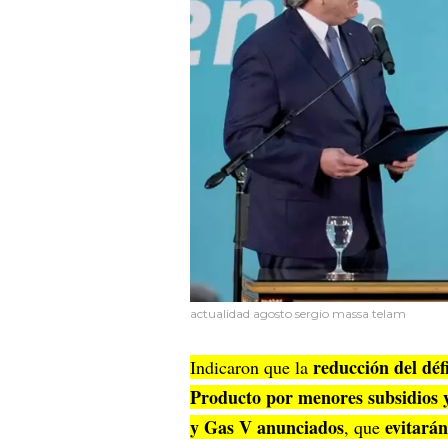
actualidad agosto sergio massa telam
reducción del défi
Indicaron que la
Producto por menores subsidios 
y Gas V anunciados
evitará
, que