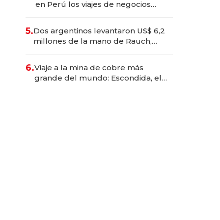
en Perú los viajes de negocios
dejan de ser reuniones para
convertirse en experiencias
5.
Dos argentinos levantaron US$ 6,2
transformadoras
millones de la mano de Rauch,
Englebienne y Woloski
6.
Viaje a la mina de cobre más
grande del mundo: Escondida, el
gigante chileno que exporta US$
14.000 millones anuales