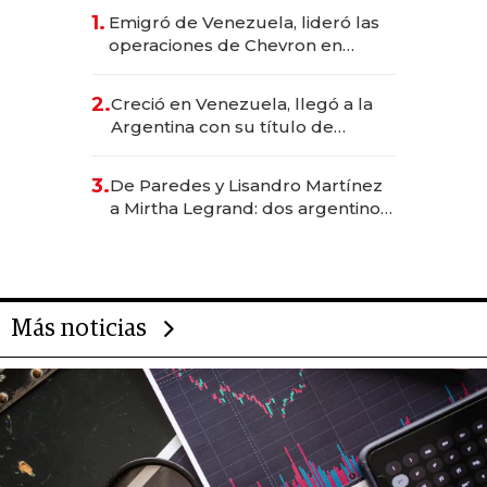
1.
Emigró de Venezuela, lideró las
operaciones de Chevron en
EE.UU. y hoy es la única mujer
CEO en Vaca Muerta
2.
Creció en Venezuela, llegó a la
Argentina con su título de
abogado y construyó un imperio
gastronómico que revoluciona
3.
De Paredes y Lisandro Martínez
las marcas "fast premium"
a Mirtha Legrand: dos argentinos
impulsan el negocio del wellness
deportivo y el cuidado corporal
Más noticias