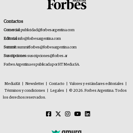
Contactos
Comercial:
publicidad@forbesargentina.com
Editorial:
info@forbesargentina.com
Summit:
summitforbes@forbesargentina.com
Suscripciones:
suscripciones@forbes.ar
Forbes Argentina es publicada por HT Media SA.
MediaKit
|
Newsletter
|
Contacto
|
Valores y estándares editoriales
|
Términos y condiciones
|
Legales
|
© 2026. Forbes Argentina. Todos
los derechos reservados.