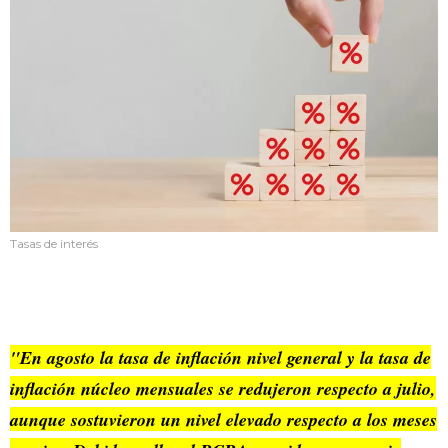
Tasas de interés
"En agosto la tasa de inflación nivel general y la tasa de
inflación núcleo mensuales se redujeron respecto a julio,
aunque sostuvieron un nivel elevado respecto a los meses