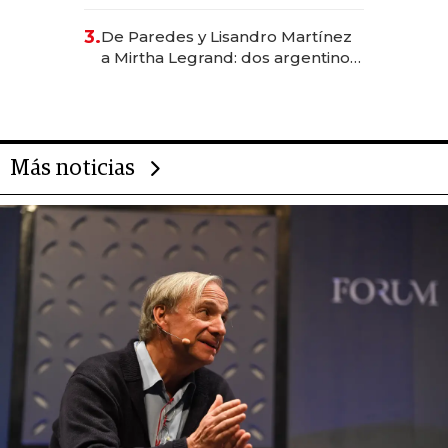
abogado y construyó un imperio
gastronómico que revoluciona
3.
De Paredes y Lisandro Martínez
las marcas "fast premium"
a Mirtha Legrand: dos argentinos
impulsan el negocio del wellness
deportivo y el cuidado corporal
Más noticias