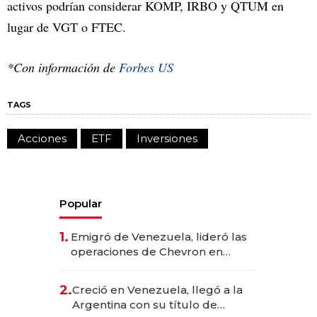
activos podrían considerar KOMP, IRBO y QTUM en
lugar de VGT o FTEC.
*Con información de
Forbes US
TAGS
Acciones
ETF
Inversiones
Popular
1.
Emigró de Venezuela, lideró las
operaciones de Chevron en
EE.UU. y hoy es la única mujer
CEO en Vaca Muerta
2.
Creció en Venezuela, llegó a la
Argentina con su título de