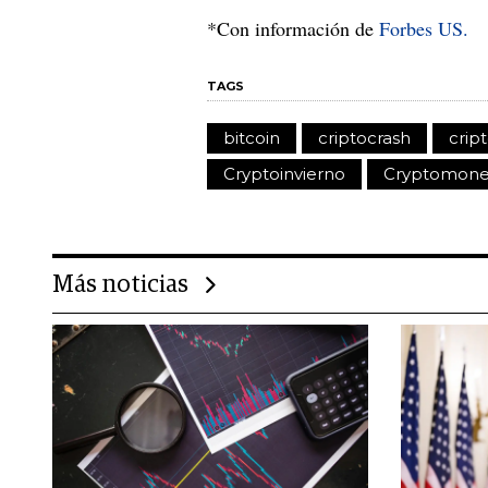
*Con información de
Forbes US.
TAGS
bitcoin
criptocrash
crip
Cryptoinvierno
Cryptomone
Más noticias