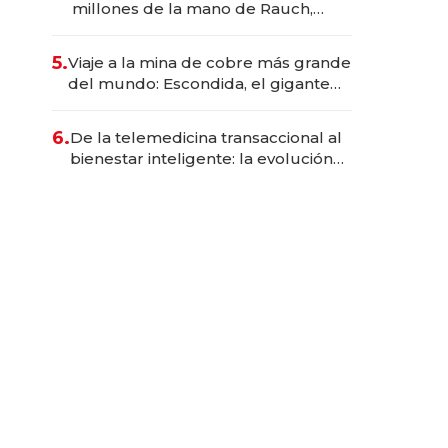
millones de la mano de Rauch,
Englebienne y Woloski
5.
Viaje a la mina de cobre más grande
del mundo: Escondida, el gigante
chileno que exporta US$ 14.000
millones anuales
6.
De la telemedicina transaccional al
bienestar inteligente: la evolución
de doc24 para transformar a las
organizaciones