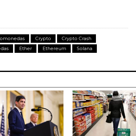
tomonedas
Crypto
Crypto Crash
das
Ether
Ethereum
Solana