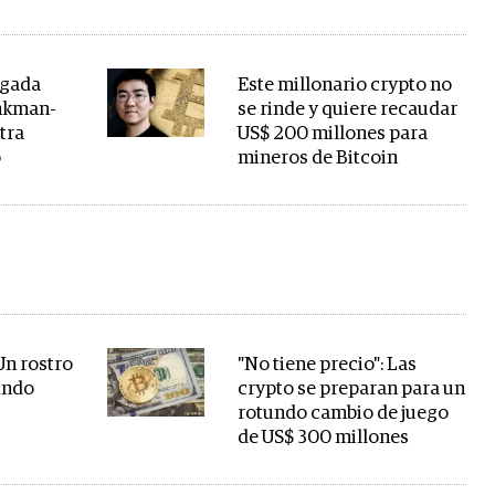
jugada
Este millonario crypto no
nkman-
se rinde y quiere recaudar
otra
US$ 200 millones para
o
mineros de Bitcoin
Un rostro
"No tiene precio": Las
undo
crypto se preparan para un
rotundo cambio de juego
de US$ 300 millones