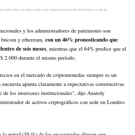
te este año, arrastrando a la baja el precio de ethereum y otras
itucionales y los administradores de patrimonio son
con un 46% pronosticando que
e bitcoin y ethereum,
dentro de seis meses
, mientras que el 64% predice que el
S$ 2.000 durante el mismo período.
recios en el mercado de criptomonedas siempre es un
a encuesta apunta claramente a expectativas constructivas
 de los inversores institucionales", dijo Anatoly
dministrador de activos criptográficos con sede en Londres
e la mitad (58 %) de los encuestados dijeron que