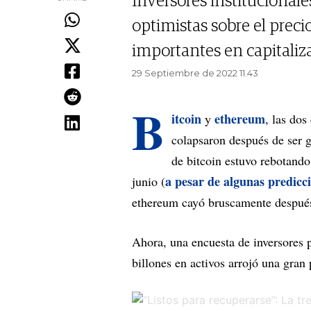
Inversores institucional
optimistas sobre el preci
importantes en capitaliz
29 Septiembre de 2022 11.43
B
itcoin
ethereum
y
, las do
colapsaron después de ser g
de bitcoin estuvo rebotand
a pesar de algunas predicc
junio (
ethereum cayó bruscamente después 
Ahora, una encuesta de inversores 
billones en activos arrojó una gran 