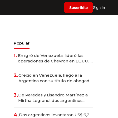
Suscribite
Sign In
Popular
1.
Emigró de Venezuela, lideró las
operaciones de Chevron en EE.UU. y
hoy es la única mujer CEO en Vaca
Muerta
2.
Creció en Venezuela, llegó a la
Argentina con su título de abogado
y construyó un imperio
gastronómico que revoluciona las
3.
De Paredes y Lisandro Martínez a
marcas "fast premium"
Mirtha Legrand: dos argentinos
impulsan el negocio del wellness
deportivo y el cuidado corporal
4.
Dos argentinos levantaron US$ 6,2