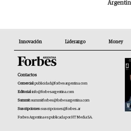
Argentin
Innovación
Liderazgo
Money
Contactos
Comercial:
publicidad@forbesargentina.com
Editorial:
info@forbesargentina.com
Summit:
summitforbes@forbesargentina.com
Suscripciones:
suscripciones@forbes.ar
Forbes Argentina es publicada por HT Media SA.