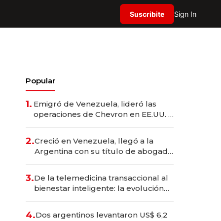
Suscribite
Sign In
Popular
1.
Emigró de Venezuela, lideró las
operaciones de Chevron en EE.UU. y
hoy es la única mujer CEO en Vaca
Muerta
2.
Creció en Venezuela, llegó a la
Argentina con su título de abogado
y construyó un imperio
gastronómico que revoluciona las
3.
De la telemedicina transaccional al
marcas "fast premium"
bienestar inteligente: la evolución
de doc24 para transformar a las
organizaciones
4.
Dos argentinos levantaron US$ 6,2