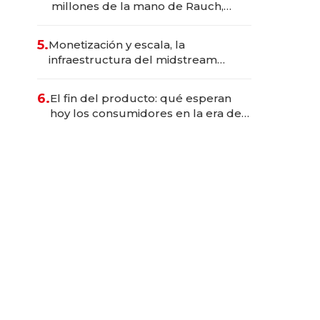
millones de la mano de Rauch,
Englebienne y Woloski
5.
Monetización y escala, la
infraestructura del midstream
busca destrabar el potencial de
Vaca Muerta
6.
El fin del producto: qué esperan
hoy los consumidores en la era de
las experiencias inteligentes