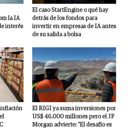
El caso StartEngine o qué hay
om la IA
detrás de los fondos para
de interés
invertir en empresas de IA antes
de su salida a bolsa
 inflación
El RIGI ya suma inversiones por
el
US$ 46.000 millones pero el JP
EC
Morgan advierte: "El desafío es