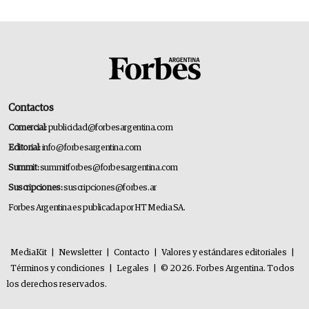
Contactos
Comercial:
publicidad@forbesargentina.com
Editorial:
info@forbesargentina.com
Summit:
summitforbes@forbesargentina.com
Suscripciones:
suscripciones@forbes.ar
Forbes Argentina es publicada por HT Media SA.
MediaKit
|
Newsletter
|
Contacto
|
Valores y estándares editoriales
|
Términos y condiciones
|
Legales
|
© 2026. Forbes Argentina. Todos
los derechos reservados.