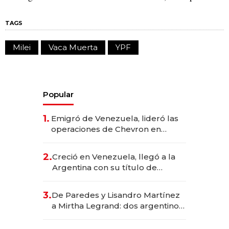
TAGS
Milei
Vaca Muerta
YPF
Popular
1.
Emigró de Venezuela, lideró las
operaciones de Chevron en
EE.UU. y hoy es la única mujer
CEO en Vaca Muerta
2.
Creció en Venezuela, llegó a la
Argentina con su título de
abogado y construyó un imperio
gastronómico que revoluciona
3.
De Paredes y Lisandro Martínez
las marcas "fast premium"
a Mirtha Legrand: dos argentinos
impulsan el negocio del wellness
deportivo y el cuidado corporal