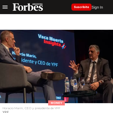
Sign In
Suscribite
MONEY
Horacio Marín, CEO y presidente de YPF
YPF