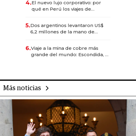
4.
El nuevo lujo corporativo: por
qué en Perú los viajes de
negocios dejan de ser reuniones
para convertirse en experiencias
5.
Dos argentinos levantaron US$
transformadoras
6,2 millones de la mano de
Rauch, Englebienne y Woloski
6.
Viaje a la mina de cobre más
grande del mundo: Escondida, el
gigante chileno que exporta US$
14.000 millones anuales
Más noticias