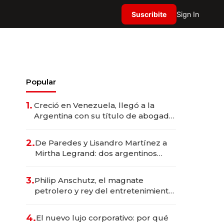
Suscribite
Sign In
Popular
1.
Creció en Venezuela, llegó a la
Argentina con su título de abogado
y construyó un imperio
gastronómico que revoluciona las
2.
De Paredes y Lisandro Martínez a
marcas "fast premium"
Mirtha Legrand: dos argentinos
impulsan el negocio del wellness
deportivo y el cuidado corporal
3.
Philip Anschutz, el magnate
petrolero y rey del entretenimiento
que va por la licitación de
Tecnópolis junto a Fénix
4.
El nuevo lujo corporativo: por qué