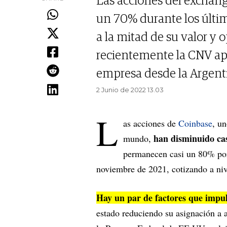
Las acciones del exchan
un 70% durante los últi
a la mitad de su valor y 
recientemente la CNV apr
empresa desde la Argenti
2 Junio de 2022 13.03
L
as acciones de
Coinbase
, u
han disminuido cas
mundo,
permanecen casi un 80% por
noviembre de 2021, cotizando a ni
Hay un par de factores que impul
estado reduciendo su asignación a 