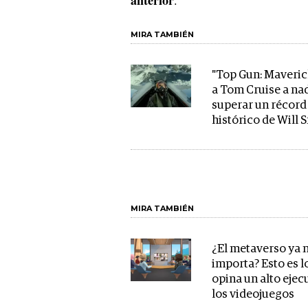
MIRA TAMBIÉN
"Top Gun: Maveric
a Tom Cruise a na
superar un récord
histórico de Will 
MIRA TAMBIÉN
¿El metaverso ya 
importa? Esto es l
opina un alto ejec
los videojuegos