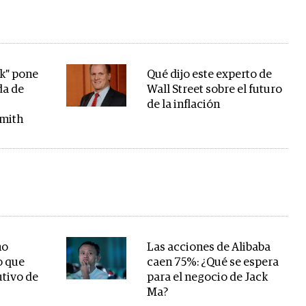
k" pone
Qué dijo este experto de
da de
Wall Street sobre el futuro
de la inflación
Smith
no
Las acciones de Alibaba
o que
caen 75%: ¿Qué se espera
utivo de
para el negocio de Jack
Ma?