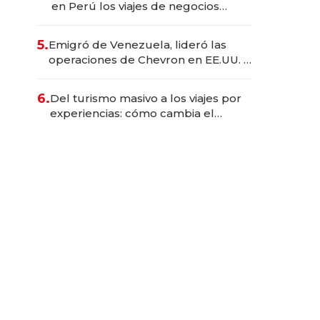
en Perú los viajes de negocios
dejan de ser reuniones para
convertirse en experiencias
5.
Emigró de Venezuela, lideró las
transformadoras
operaciones de Chevron en EE.UU. y
hoy es la única mujer CEO en Vaca
Muerta
6.
Del turismo masivo a los viajes por
experiencias: cómo cambia el
negocio de la asistencia al viajero