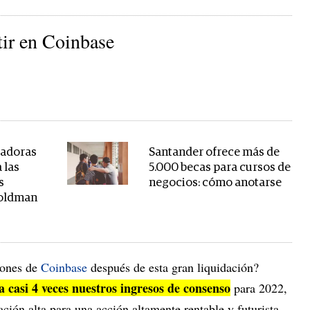
tir en Coinbase
radoras
Santander ofrece más de
 las
5.000 becas para cursos de
s
negocios: cómo anotarse
Goldman
iones de
Coinbase
después de esta gran liquidación?
 a casi 4 veces nuestros ingresos de consenso
para 2022,
ción alta para una acción altamente rentable y futurista