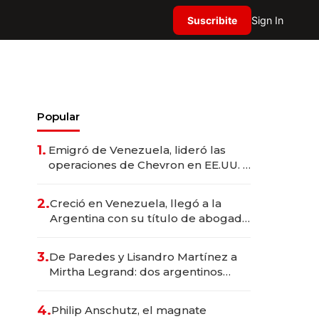
Suscribite
Sign In
Popular
1.
Emigró de Venezuela, lideró las
operaciones de Chevron en EE.UU. y
hoy es la única mujer CEO en Vaca
Muerta
2.
Creció en Venezuela, llegó a la
Argentina con su título de abogado
y construyó un imperio
gastronómico que revoluciona las
3.
De Paredes y Lisandro Martínez a
marcas "fast premium"
Mirtha Legrand: dos argentinos
impulsan el negocio del wellness
deportivo y el cuidado corporal
4.
Philip Anschutz, el magnate