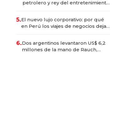
petrolero y rey del entretenimiento
que va por la licitación de
Tecnópolis junto a Fénix
5.
El nuevo lujo corporativo: por qué
en Perú los viajes de negocios dejan
de ser reuniones para convertirse
en experiencias transformadoras
6.
Dos argentinos levantaron US$ 6,2
millones de la mano de Rauch,
Englebienne y Woloski