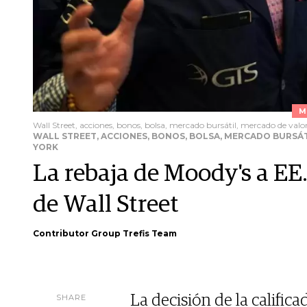
M
Wall Street, acciones, bonos, bolsa, mercado bursátil, mercado de valor
WALL STREET, ACCIONES, BONOS, BOLSA, MERCADO BURSÁT
YORK
La rebaja de Moody's a EE.
de Wall Street
Contributor Group Trefis Team
SHARE
La decisión de la califica