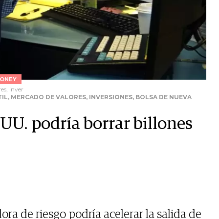
ONEY
es, inver
IL, MERCADO DE VALORES, INVERSIONES, BOLSA DE NUEVA
UU. podría borrar billones
dora de riesgo podría acelerar la salida de