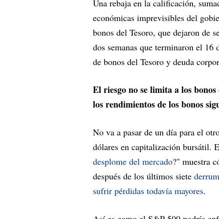
Una rebaja en la calificación, suma
económicas imprevisibles del gobi
bonos del Tesoro, que dejaron de se
dos semanas que terminaron el 16 d
de bonos del Tesoro y deuda corpor
El riesgo no se limita a los bono
los rendimientos de los bonos sig
No va a pasar de un día para el otro
dólares en capitalización bursátil. 
desplome del mercado
?" muestra c
después de los últimos siete
derrum
sufrir pérdidas todavía mayores
.
Así es como el S&P 500 podría enfr