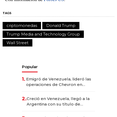
TAGS
criptomonedas
Donald Trump
Trump Media and Technology Group
Wall Street
Popular
1.
Emigró de Venezuela, lideró las
operaciones de Chevron en
EE.UU. y hoy es la única mujer
CEO en Vaca Muerta
2.
Creció en Venezuela, llegó a la
Argentina con su título de
abogado y construyó un imperio
gastronómico que revoluciona