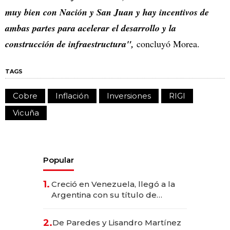
muy bien con Nación y San Juan y hay incentivos de
ambas partes para acelerar el desarrollo y la
construcción de infraestructura",
concluyó Morea.
TAGS
Cobre
Inflación
Inversiones
RIGI
Vicuña
Popular
1.
Creció en Venezuela, llegó a la
Argentina con su título de
abogado y construyó un imperio
gastronómico que revoluciona
2.
De Paredes y Lisandro Martínez
las marcas "fast premium"