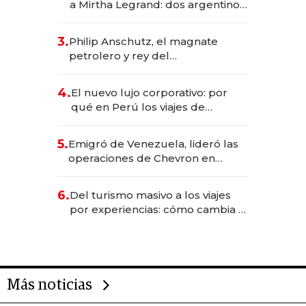
a Mirtha Legrand: dos argentinos
impulsan el negocio del wellness
deportivo y el cuidado corporal
3.
Philip Anschutz, el magnate
petrolero y rey del
entretenimiento que va por la
licitación de Tecnópolis junto a
4.
El nuevo lujo corporativo: por
Fénix
qué en Perú los viajes de
negocios dejan de ser reuniones
para convertirse en experiencias
5.
Emigró de Venezuela, lideró las
transformadoras
operaciones de Chevron en
EE.UU. y hoy es la única mujer
CEO en Vaca Muerta
6.
Del turismo masivo a los viajes
por experiencias: cómo cambia el
negocio de la asistencia al viajero
Más noticias