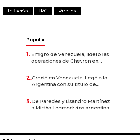
Inflación
IPC
Precios
Popular
1.
Emigró de Venezuela, lideró las
operaciones de Chevron en
EE.UU. y hoy es la única mujer
CEO en Vaca Muerta
2.
Creció en Venezuela, llegó a la
Argentina con su título de
abogado y construyó un imperio
gastronómico que revoluciona
3.
De Paredes y Lisandro Martínez
las marcas "fast premium"
a Mirtha Legrand: dos argentinos
impulsan el negocio del wellness
deportivo y el cuidado corporal