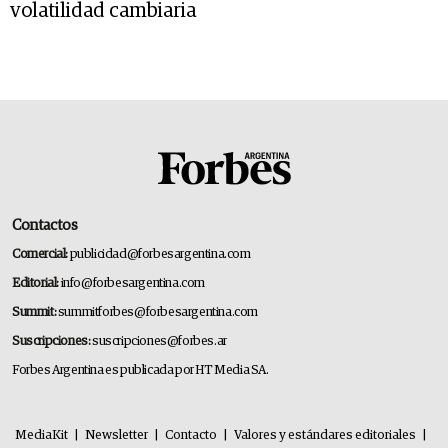
volatilidad cambiaria
Contactos
Comercial:
publicidad@forbesargentina.com
Editorial:
info@forbesargentina.com
Summit:
summitforbes@forbesargentina.com
Suscripciones:
suscripciones@forbes.ar
Forbes Argentina es publicada por HT Media SA.
MediaKit
|
Newsletter
|
Contacto
|
Valores y estándares editoriales
|