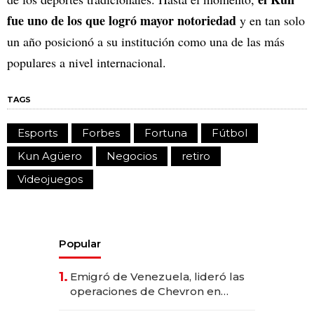
fue uno de los que logró mayor notoriedad
y en tan solo
un año posicionó a su institución como una de las más
populares a nivel internacional.
TAGS
Esports
Forbes
Fortuna
Fútbol
Kun Agüero
Negocios
retiro
Videojuegos
Popular
1.
Emigró de Venezuela, lideró las
operaciones de Chevron en
EE.UU. y hoy es la única mujer