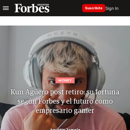
Sign In
Suscribite
MONEY
Kun Agüero post retiro: su fortuna
según Forbes y el futuro como
empresario gamer
Agustín Jamele