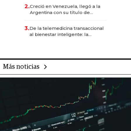
CEO en Vaca Muerta
2.
Creció en Venezuela, llegó a la
Argentina con su título de
abogado y construyó un imperio
gastronómico que revoluciona
3.
De la telemedicina transaccional
las marcas "fast premium"
al bienestar inteligente: la
evolución de doc24 para
transformar a las organizaciones
Más noticias