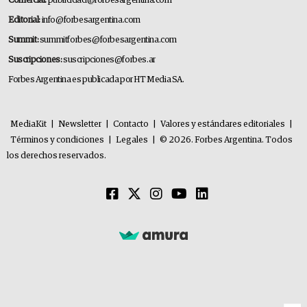
Comercial:
publicidad@forbesargentina.com
Editorial:
info@forbesargentina.com
Summit:
summitforbes@forbesargentina.com
Suscripciones:
suscripciones@forbes.ar
Forbes Argentina es publicada por HT Media SA.
MediaKit
|
Newsletter
|
Contacto
|
Valores y estándares editoriales
|
Términos y condiciones
|
Legales
|
© 2026. Forbes Argentina. Todos
los derechos reservados.