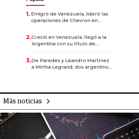
1.
Emigró de Venezuela, lideró las
operaciones de Chevron en
EE.UU. y hoy es la única mujer
CEO en Vaca Muerta
2.
Creció en Venezuela, llegó a la
Argentina con su título de
abogado y construyó un imperio
gastronómico que revoluciona
3.
De Paredes y Lisandro Martínez
las marcas "fast premium"
a Mirtha Legrand: dos argentinos
impulsan el negocio del wellness
deportivo y el cuidado corporal
Más noticias