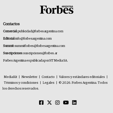
Contactos
Comercial:
publicidad@forbesargentina.com
Editorial:
info@forbesargentina.com
Summit:
summitforbes@forbesargentina.com
Suscripciones:
suscripciones@forbes.ar
Forbes Argentina es publicada por HT Media SA.
MediaKit
|
Newsletter
|
Contacto
|
Valores y estándares editoriales
|
Términos y condiciones
|
Legales
|
© 2026. Forbes Argentina. Todos
los derechos reservados.