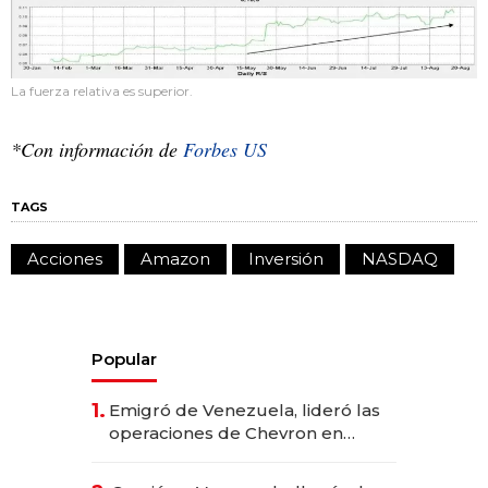
La fuerza relativa es superior.
*Con información de
Forbes US
TAGS
Acciones
Amazon
Inversión
NASDAQ
Popular
1.
Emigró de Venezuela, lideró las
operaciones de Chevron en
EE.UU. y hoy es la única mujer
CEO en Vaca Muerta