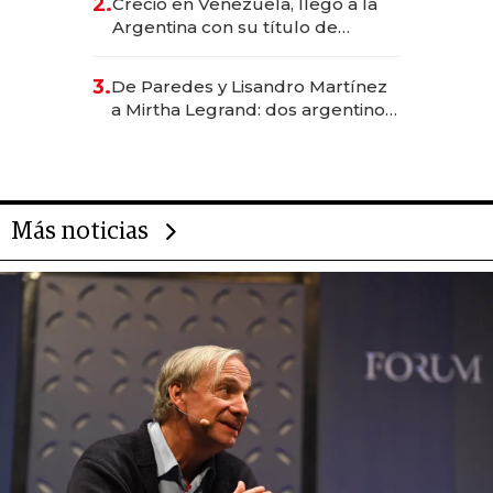
2.
Creció en Venezuela, llegó a la
Argentina con su título de
abogado y construyó un imperio
gastronómico que revoluciona
3.
De Paredes y Lisandro Martínez
las marcas "fast premium"
a Mirtha Legrand: dos argentinos
impulsan el negocio del wellness
deportivo y el cuidado corporal
Más noticias