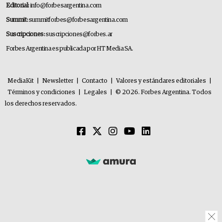
Editorial:
info@forbesargentina.com
Summit:
summitforbes@forbesargentina.com
Suscripciones:
suscripciones@forbes.ar
Forbes Argentina es publicada por HT Media SA.
MediaKit
|
Newsletter
|
Contacto
|
Valores y estándares editoriales
|
Términos y condiciones
|
Legales
|
© 2026. Forbes Argentina. Todos
los derechos reservados.