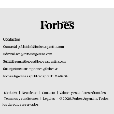
Contactos
Comercial:
publicidad@forbesargentina.com
Editorial:
info@forbesargentina.com
Summit:
summitforbes@forbesargentina.com
Suscripciones:
suscripciones@forbes.ar
Forbes Argentina es publicada por HT Media SA.
MediaKit
|
Newsletter
|
Contacto
|
Valores y estándares editoriales
|
Términos y condiciones
|
Legales
|
© 2026. Forbes Argentina. Todos
los derechos reservados.