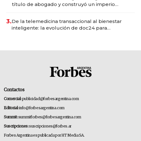
título de abogado y construyó un imperio
gastronómico que revoluciona las marcas "fast
premium"
3.
De la telemedicina transaccional al bienestar
inteligente: la evolución de doc24 para
transformar a las organizaciones
Contactos
Comercial:
publicidad@forbesargentina.com
Editorial:
info@forbesargentina.com
Summit:
summitforbes@forbesargentina.com
Suscripciones:
suscripciones@forbes.ar
Forbes Argentina es publicada por HT Media SA.