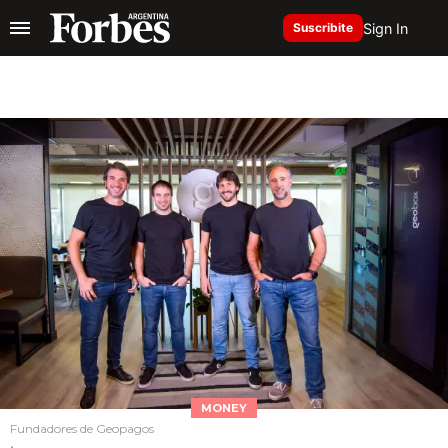
Sign In
Suscribite
MONEY
Fundadores de Geopagos
.