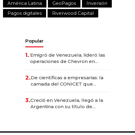
América Latina
GeoPagos
Inversión
Pagos digitales
Riverwood Capital
Popular
1.
Emigró de Venezuela, lideró las
operaciones de Chevron en
EE.UU. y hoy es la única mujer
CEO en Vaca Muerta
2.
De científicas a empresarias: la
camada del CONICET que
levantó más de US$ 40 millones
para fundar startups biotech
3.
Creció en Venezuela, llegó a la
Argentina con su título de
abogado y construyó un imperio
gastronómico que revoluciona
las marcas "fast premium"