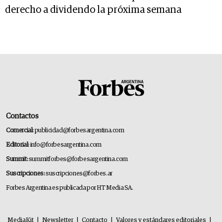
derecho a dividendo la próxima semana
Contactos
Comercial:
publicidad@forbesargentina.com
Editorial:
info@forbesargentina.com
Summit:
summitforbes@forbesargentina.com
Suscripciones:
suscripciones@forbes.ar
Forbes Argentina es publicada por HT Media SA.
MediaKit
|
Newsletter
|
Contacto
|
Valores y estándares editoriales
|