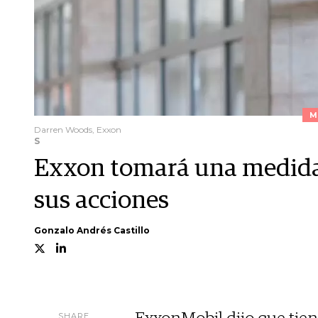
M
Darren Woods, Exxon
S
Exxon tomará una medida 
sus acciones
Gonzalo Andrés Castillo
SHARE