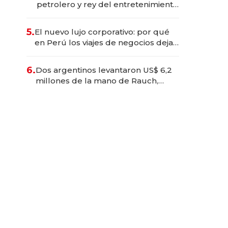
petrolero y rey del entretenimiento
que va por la licitación de
Tecnópolis junto a Fénix
5.
El nuevo lujo corporativo: por qué
en Perú los viajes de negocios dejan
de ser reuniones para convertirse
en experiencias transformadoras
6.
Dos argentinos levantaron US$ 6,2
millones de la mano de Rauch,
Englebienne y Woloski