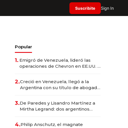
Suscribite
Sign In
Popular
1.
Emigró de Venezuela, lideró las
operaciones de Chevron en EE.UU. y
hoy es la única mujer CEO en Vaca
Muerta
2.
Creció en Venezuela, llegó a la
Argentina con su título de abogado
y construyó un imperio
gastronómico que revoluciona las
3.
De Paredes y Lisandro Martínez a
marcas "fast premium"
Mirtha Legrand: dos argentinos
impulsan el negocio del wellness
deportivo y el cuidado corporal
4.
Philip Anschutz, el magnate