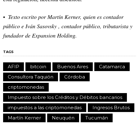
Texto escrito por Martín Kerner, quien es contador
público e Iván Sasovsky , contador público, tributarista y
fundador de Expansion Holding.
TAGS
AFIP
bitcoin
Buenos Aires
Catamarca
Consultora Taquión
Córdoba
criptomonedas
Impuesto sobre los Créditos y Débitos bancarios
impuestos a las criptomonedas
Ingresos Brutos
Martín Kerner
Neuquén
Tucumán