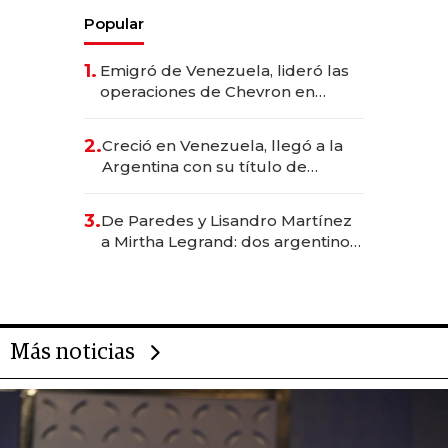
Popular
1.
Emigró de Venezuela, lideró las
operaciones de Chevron en
EE.UU. y hoy es la única mujer
CEO en Vaca Muerta
2.
Creció en Venezuela, llegó a la
Argentina con su título de
abogado y construyó un imperio
gastronómico que revoluciona
3.
De Paredes y Lisandro Martínez
las marcas "fast premium"
a Mirtha Legrand: dos argentinos
impulsan el negocio del wellness
deportivo y el cuidado corporal
Más noticias