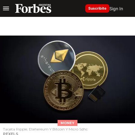
Sign In
Suscribite
MONEY
Tarjeta Ripple, Etehereum Y Bitcoin Y Micro Sdhc
PEXELS