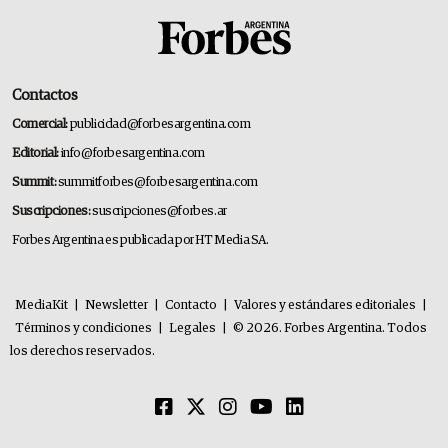
Contactos
Comercial:
publicidad@forbesargentina.com
Editorial:
info@forbesargentina.com
Summit:
summitforbes@forbesargentina.com
Suscripciones:
suscripciones@forbes.ar
Forbes Argentina es publicada por HT Media SA.
MediaKit
|
Newsletter
|
Contacto
|
Valores y estándares editoriales
|
Términos y condiciones
|
Legales
|
© 2026. Forbes Argentina. Todos
los derechos reservados.