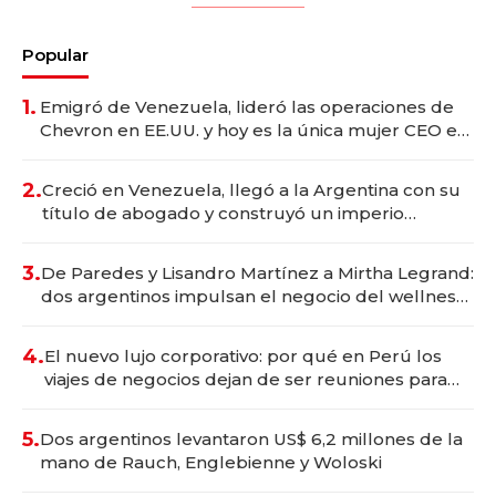
Popular
1.
Emigró de Venezuela, lideró las operaciones de
Chevron en EE.UU. y hoy es la única mujer CEO en
Vaca Muerta
2.
Creció en Venezuela, llegó a la Argentina con su
título de abogado y construyó un imperio
gastronómico que revoluciona las marcas "fast
premium"
3.
De Paredes y Lisandro Martínez a Mirtha Legrand:
dos argentinos impulsan el negocio del wellness
deportivo y el cuidado corporal
4.
El nuevo lujo corporativo: por qué en Perú los
viajes de negocios dejan de ser reuniones para
convertirse en experiencias transformadoras
5.
Dos argentinos levantaron US$ 6,2 millones de la
mano de Rauch, Englebienne y Woloski