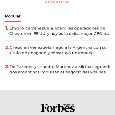
MAS NOTICIAS
Popular
1.
Emigró de Venezuela, lideró las operaciones de
Chevron en EE.UU. y hoy es la única mujer CEO en
Vaca Muerta
2.
Creció en Venezuela, llegó a la Argentina con su
título de abogado y construyó un imperio
gastronómico que revoluciona las marcas "fast
premium"
3.
De Paredes y Lisandro Martínez a Mirtha Legrand:
dos argentinos impulsan el negocio del wellness
deportivo y el cuidado corporal