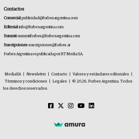
Contactos
Comercial:
publicidad@forbesargentina.com
Editorial:
info@forbesargentina.com
Summit:
summitforbes@forbesargentina.com
Suscripciones:
suscripciones@forbes.ar
Forbes Argentina es publicada por HT Media SA.
MediaKit
|
Newsletter
|
Contacto
|
Valores y estándares editoriales
|
Términos y condiciones
|
Legales
|
© 2026. Forbes Argentina. Todos
los derechos reservados.