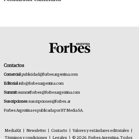
Contactos
Comercial:
publicidad@forbesargentina.com
Editorial:
info@forbesargentina.com
Summit:
summitforbes@forbesargentina.com
Suscripciones:
suscripciones@forbes.ar
Forbes Argentina es publicada por HT Media SA.
MediaKit
|
Newsletter
|
Contacto
|
Valores y estándares editoriales
|
Términos y condiciones
|
Legales
|
© 2026. Forbes Argentina. Todos