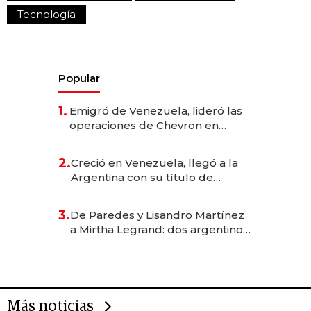
Tecnología
Popular
1.
Emigró de Venezuela, lideró las
operaciones de Chevron en
EE.UU. y hoy es la única mujer
CEO en Vaca Muerta
2.
Creció en Venezuela, llegó a la
Argentina con su título de
abogado y construyó un imperio
gastronómico que revoluciona
3.
De Paredes y Lisandro Martínez
las marcas "fast premium"
a Mirtha Legrand: dos argentinos
impulsan el negocio del wellness
deportivo y el cuidado corporal
Más noticias