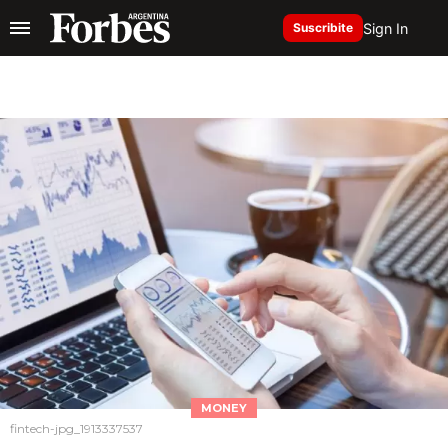
Sign In
Suscribite
MONEY
fintech-jpg_1913337537