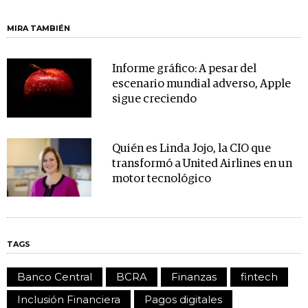
MIRA TAMBIÉN
Informe gráfico: A pesar del
escenario mundial adverso, Apple
sigue creciendo
Quién es Linda Jojo, la CIO que
transformó a United Airlines en un
motor tecnológico
TAGS
Banco Central
BCRA
Finanzas
fintech
Inclusión Financiera
Pagos digitales