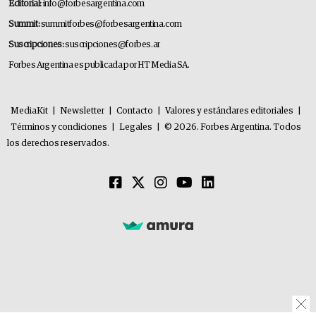
Editorial:
info@forbesargentina.com
Summit:
summitforbes@forbesargentina.com
Suscripciones:
suscripciones@forbes.ar
Forbes Argentina es publicada por HT Media SA.
MediaKit
|
Newsletter
|
Contacto
|
Valores y estándares editoriales
|
Términos y condiciones
|
Legales
|
© 2026. Forbes Argentina. Todos
los derechos reservados.