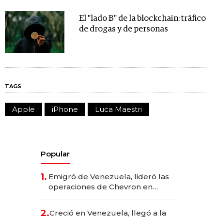
El "lado B" de la blockchain: tráfico
de drogas y de personas
TAGS
Apple
iPhone
Luca Maestri
Popular
1.
Emigró de Venezuela, lideró las
operaciones de Chevron en
EE.UU. y hoy es la única mujer
CEO en Vaca Muerta
2.
Creció en Venezuela, llegó a la