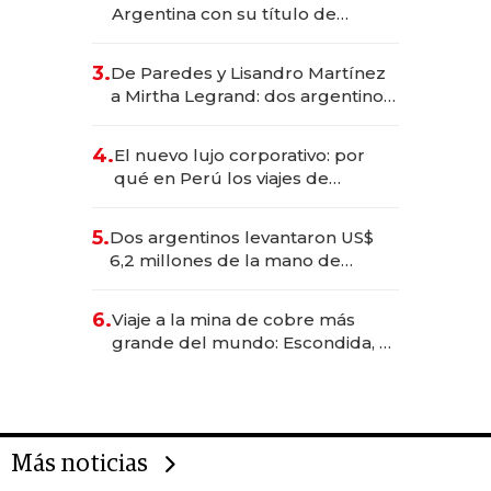
Argentina con su título de
abogado y construyó un imperio
gastronómico que revoluciona
3.
De Paredes y Lisandro Martínez
las marcas "fast premium"
a Mirtha Legrand: dos argentinos
impulsan el negocio del wellness
deportivo y el cuidado corporal
4.
El nuevo lujo corporativo: por
qué en Perú los viajes de
negocios dejan de ser reuniones
para convertirse en experiencias
5.
Dos argentinos levantaron US$
transformadoras
6,2 millones de la mano de
Rauch, Englebienne y Woloski
6.
Viaje a la mina de cobre más
grande del mundo: Escondida, el
gigante chileno que exporta US$
14.000 millones anuales
Más noticias