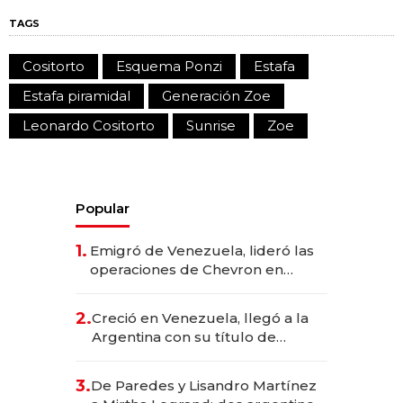
TAGS
Cositorto
Esquema Ponzi
Estafa
Estafa piramidal
Generación Zoe
Leonardo Cositorto
Sunrise
Zoe
Popular
1.
Emigró de Venezuela, lideró las
operaciones de Chevron en
EE.UU. y hoy es la única mujer
CEO en Vaca Muerta
2.
Creció en Venezuela, llegó a la
Argentina con su título de
abogado y construyó un imperio
gastronómico que revoluciona
3.
De Paredes y Lisandro Martínez
las marcas "fast premium"