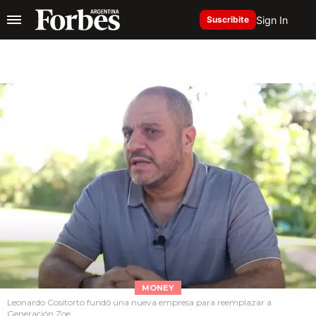
Sign In
Suscribite
MONEY
Leonardo Cositorto fundó una nueva empresa para reemplazar a
Generación Zoe