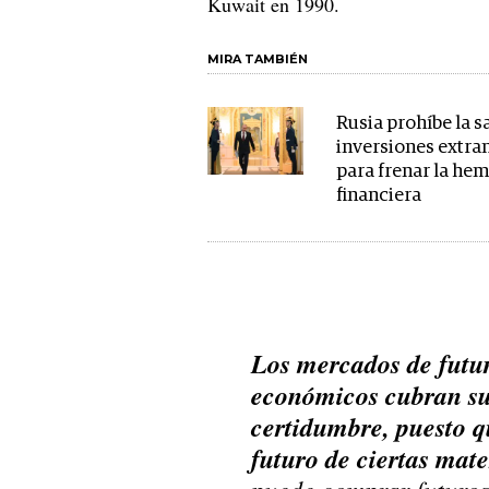
Kuwait en 1990.
MIRA TAMBIÉN
Rusia prohíbe la s
inversiones extra
para frenar la he
financiera
Los mercados de futur
económicos cubran su
certidumbre, puesto q
futuro de ciertas mat
puede comprar futuros