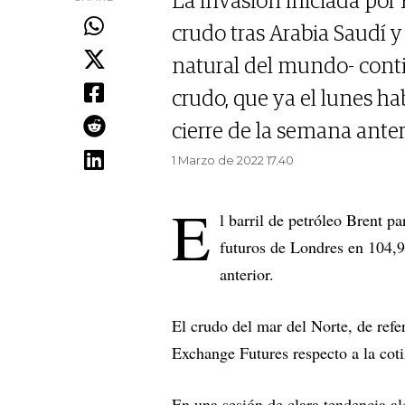
La invasión iniciada po
crudo tras Arabia Saudí 
natural del mundo- conti
crudo, que ya el lunes ha
cierre de la semana anter
1 Marzo de 2022 17.40
E
l barril de petróleo Brent 
futuros de Londres en 104,9
anterior.
El crudo del mar del Norte, de refe
Exchange Futures respecto a la coti
En una sesión de clara tendencia al