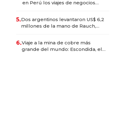
en Perú los viajes de negocios
dejan de ser reuniones para
convertirse en experiencias
5.
Dos argentinos levantaron US$ 6,2
transformadoras
millones de la mano de Rauch,
Englebienne y Woloski
6.
Viaje a la mina de cobre más
grande del mundo: Escondida, el
gigante chileno que exporta US$
14.000 millones anuales