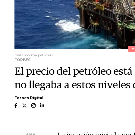
M
platamorma petrolera
FORBES
El precio del petróleo est
no llegaba a estos niveles
Forbes Digital
SHARE