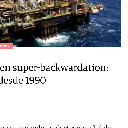
ONEY
á en super-backwardation:
 desde 1990