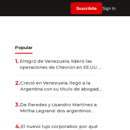
Suscribite
Sign In
Popular
1.
Emigró de Venezuela, lideró las
operaciones de Chevron en EE.UU. y
hoy es la única mujer CEO en Vaca
Muerta
2.
Creció en Venezuela, llegó a la
Argentina con su título de abogado
y construyó un imperio
gastronómico que revoluciona las
3.
De Paredes y Lisandro Martínez a
marcas "fast premium"
Mirtha Legrand: dos argentinos
impulsan el negocio del wellness
deportivo y el cuidado corporal
4.
El nuevo lujo corporativo: por qué