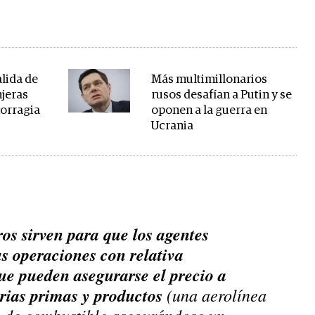
alida de
Más multimillonarios
njeras
rusos desafían a Putin y se
morragia
oponen a la guerra en
Ucrania
os sirven para que los agentes
s operaciones con relativa
ue pueden asegurarse el precio a
erias primas y productos
(una aerolínea
 de combustible asegurándose un